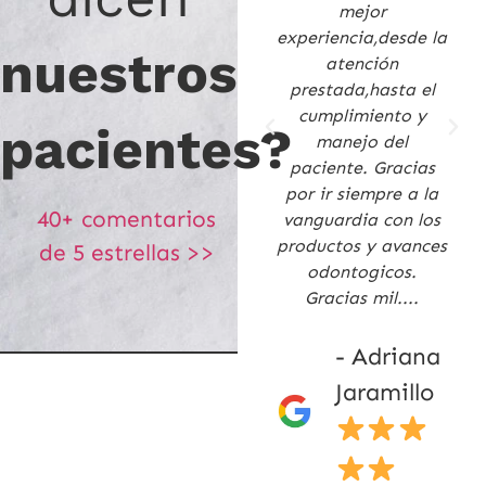
siento que
mejor
realmente le ponen
experiencia,desde la
nuestros
amor a su trabajo.
atención
Yo vivo en otro país
prestada,hasta el
y cada que voy a
cumplimiento y
pacientes?
Colombia los visito
manejo del
para mi control
paciente. Gracias
dental.
por ir siempre a la
40+ comentarios
vanguardia con los
productos y avances
- Erika
de 5 estrellas >>
odontogicos.
Ruiz
Gracias mil....
- Adriana
Jaramillo