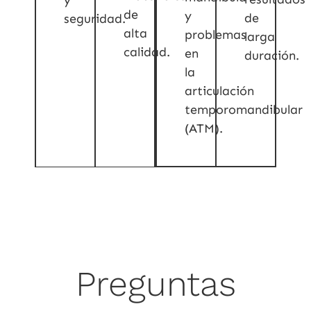
de
y
de
seguridad.
alta
problemas
larga
calidad.
en
duración.
la
articulación
temporomandibular
(ATM).
Preguntas