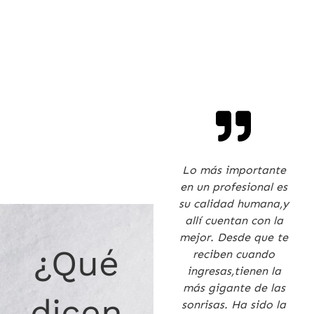
100% Recomendado.
Lo más importante
Excelente servicio y
en un profesional es
profesional, calidad
su calidad humana,y
humana en todo el
allí cuentan con la
equipo, el
mejor. Desde que te
¿Qué
consultorio es limpio
reciben cuando
y muy agradable,
ingresas,tienen la
siempre que llego
más gigante de las
dicen
tienen una sonrisa y
sonrisas. Ha sido la