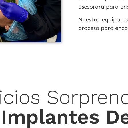
asesorará para enc
Nuestro equipo es
proceso para encon
icios Sorpren
 Implantes D