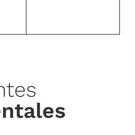
ntes
ntales