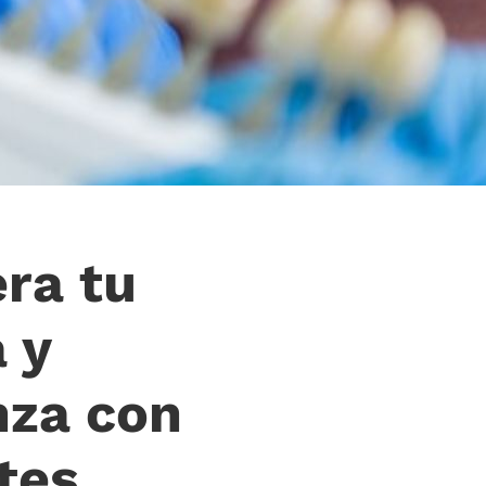
ra tu
 y
nza con
tes