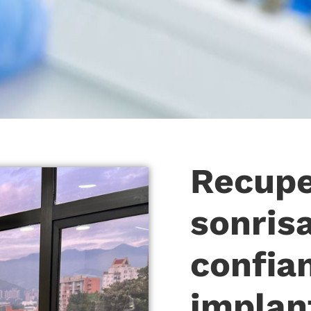
Recupe
sonrisa
confia
implan