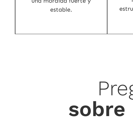
una mordida fuerte y
estru
estable.
Pre
sobre