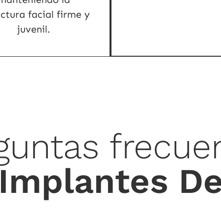
ctura facial firme y
juvenil.
guntas frecue
 Implantes De