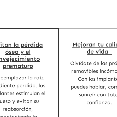
Mejoran tu cal
itan la pérdida
de vida
ósea y el
nvejecimiento
Olvídate de las pró
prematuro
removibles incómo
reemplazar la raíz
Con los implant
diente perdido, los
puedes hablar, co
lantes estimulan el
sonreír con tot
ueso y evitan su
confianza.
reabsorción,
manteniendo la