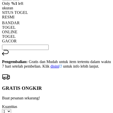
rata.
Only
%1
left
Read
ukuran
13
SITUS TOGEL
Reviews.
RESMI
Tautan
halaman
BANDAR
yang
TOGEL
sama.
ONLINE
TOGEL
GACOR
Pengembalian:
Gratis dan Mudah untuk item tertentu dalam waktu
7 hari setelah pembelian. Klik
disini
untuk info lebih lanjut.
GRATIS ONGKIR
Buat pesanan sekarang!
Kuantitas