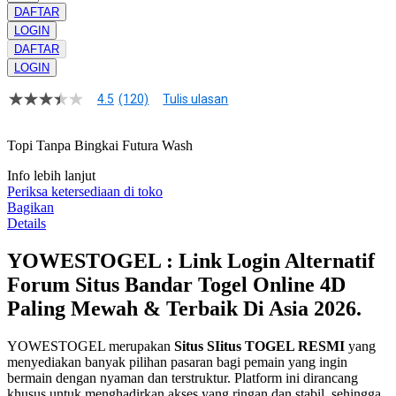
DAFTAR
LOGIN
DAFTAR
LOGIN
4.5
(120)
Tulis ulasan
4.5
dari
5
Topi Tanpa Bingkai Futura Wash
bintang,
nilai
Info lebih lanjut
rating
rata-
Periksa ketersediaan di toko
rata.
Bagikan
Read
Details
13
Reviews.
YOWESTOGEL : Link Login Alternatif
Tautan
halaman
Forum Situs Bandar Togel Online 4D
yang
sama.
Paling Mewah & Terbaik Di Asia 2026.
YOWESTOGEL merupakan
Situs SIitus TOGEL RESMI
yang
menyediakan banyak pilihan pasaran bagi pemain yang ingin
bermain dengan nyaman dan terstruktur. Platform ini dirancang
khusus untuk menghadirkan akses yang ringan dan stabil, sehingga