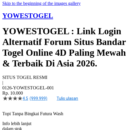
Skip to the beginning of the images gallery
YOWESTOGEL
YOWESTOGEL : Link Login
Alternatif Forum Situs Bandar
Togel Online 4D Paling Mewah
& Terbaik Di Asia 2026.
SITUS TOGEL RESMI
|
0126-YOWESTOGEL-001
Rp. 10.000
4.5
(999.999)
Tulis ulasan
4.5
dari
5
Topi Tanpa Bingkai Futura Wash
bintang,
nilai
Info lebih lanjut
rating
rata-
dalam stok